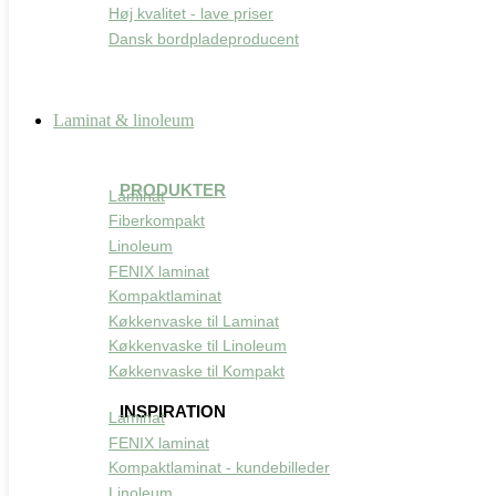
udelukkende på overfladen, hvor det nemt fjernes ved almin
Høj kvalitet - lave priser
Dansk bordpladeproducent
Laminat & linoleum
PRODUKTER
Laminat
Fiberkompakt
Linoleum
FENIX laminat
Kompaktlaminat
Køkkenvaske til Laminat
Køkkenvaske til Linoleum
Køkkenvaske til Kompakt
INSPIRATION
Laminat
FENIX laminat
Kompaktlaminat - kundebilleder
Linoleum