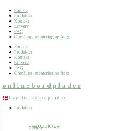
0,00
kr.
0
Kurv
Forside
Produkter
Kontakt
Erhverv
FAQ
Opmåling, montering og fragt
Forside
Produkter
Kontakt
Erhverv
FAQ
Opmåling, montering og fragt
o n l i n e b o r d p l a d e r
k v a l i t e t s b o r d p l a d e r
Produkter
PRODUKTER
Dekton