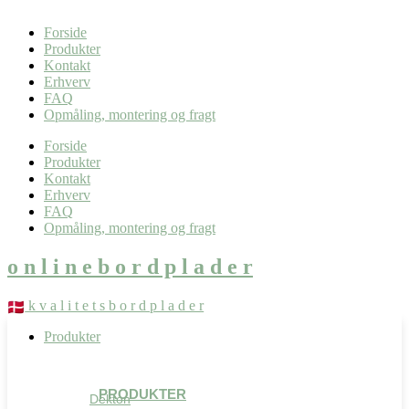
0,00
kr.
0
Kurv
Forside
Produkter
Kontakt
Erhverv
FAQ
Opmåling, montering og fragt
Forside
Produkter
Kontakt
Erhverv
FAQ
Opmåling, montering og fragt
o n l i n e b o r d p l a d e r
k v a l i t e t s b o r d p l a d e r
Produkter
PRODUKTER
Dekton