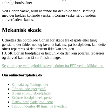
at bruge bordskåner.
Ved Corian vaske, husk at tænde for det kolde vand, samtidig
med der hældes kogende væsker i Corian vaske, så du undgår
at overfladen skades.
Mekanisk skade
Udsættes din bordplade Corian for skade fra et spids eller tung
genstand der falder ned og laver et hak mv. på bordpladen, kan dette
oftest repareres så det omtrent ikke kan ses igen.
HUSK Corian bordplade er helt unikt da den kan poleres, repareres
og derved kan den få sin finish tilbage.
Se yderligere vedligeholdelsesvejledning fra PFP ved at klikke her.
Om onlinebordplader.dk
Kontakt og åbningstider
Ofte stillede spørgsmål
Hvem er onlinebordplader
Erfarne bordpladeeksperter
Dansk bordpladeproducent
Tilbud indenfor 48 timer på hverdag