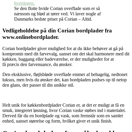
Se den flotte hvide Corian overflade som er så
nænsom og blød at rører ved. Vi laver nogle af
Danmarks bedste priser på Corian – Altid.
Vedligeholdelse på din Corian bordplader fra
www.onlinebordplader.
Corian bordplader giver mulighed for at du ikke behøver at gå på
kompromis med dit farvevalg, uanset om det skal harmonere med dit
køkken, baggang eller badeværelse, er der muligheder for at
få præcis den farvenuance, du ønsker.
Den eksklusive, fløjlsbløde overflade emmer af behagelig, nedtonet
luksus, men hvis du ønsker det, kan bordpladen pudses op til netop
den glans, der passer til din unikke stil.
Helt unik for køkkenbordplader Corian er, at det er muligt at få en
smuk, integreret løsning, hvor Corian vaske støbes ind i materialet.
Derved får du en bordplade og vask, som fremstår som en samlet
enhed, uanset størrelse og form, hvilket giver et unik finish.