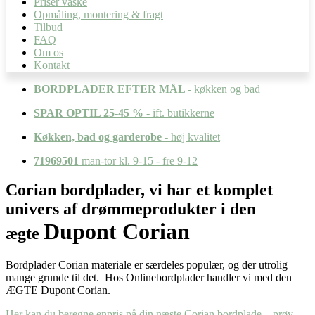
Priser vaske
Opmåling, montering & fragt
Tilbud
FAQ
Om os
Kontakt
BORDPLADER EFTER MÅL -
køkken og bad
SPAR OPTIL 25-45 %
- ift. butikkerne
Køkken, bad og garderobe
- høj kvalitet
71969501
man-tor kl. 9-15 - fre 9-12
Corian bordplader, vi har et komplet
univers af drømmeprodukter i den
Dupont Corian
ægte
Bordplader Corian materiale er særdeles populær, og der utrolig
mange grunde til det. Hos Onlinebordplader handler vi med den
ÆGTE Dupont Corian.
Her kan du beregne enpris på din næste Corian bordplade – prøv