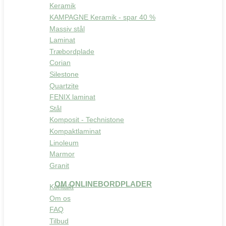
Keramik
KAMPAGNE Keramik - spar 40 %
Massiv stål
Laminat
Træbordplade
Corian
Silestone
Quartzite
FENIX laminat
Stål
Komposit - Technistone
Kompaktlaminat
Linoleum
Marmor
Granit
OM ONLINEBORDPLADER
Kontakt
Om os
FAQ
Tilbud