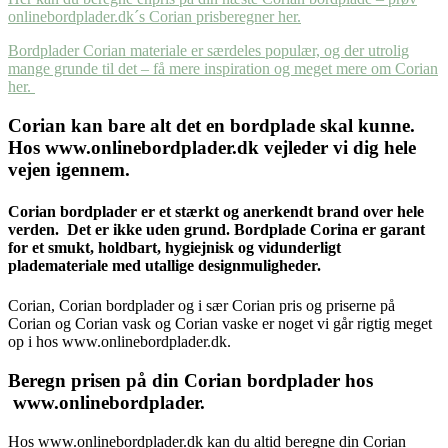
onlinebordplader.dk´s Corian prisberegner her.
Bordplader Corian materiale er særdeles populær, og der utrolig
mange grunde til det – få mere inspiration og meget mere om Corian
her.
Corian kan bare alt det en bordplade skal kunne.
Hos www.onlinebordplader.dk vejleder vi dig hele
vejen igennem.
Corian bordplader er et stærkt og anerkendt brand over hele
verden. Det er ikke uden grund. Bordplade Corina er garant
for et smukt, holdbart, hygiejnisk og vidunderligt
plademateriale med utallige designmuligheder.
Corian, Corian bordplader og i sær Corian pris og priserne på
Corian og Corian vask og Corian vaske er noget vi går rigtig meget
op i hos www.onlinebordplader.dk.
Beregn prisen på din Corian bordplader hos
www.onlinebordplader.
Hos www.onlinebordplader.dk kan du altid beregne din Corian