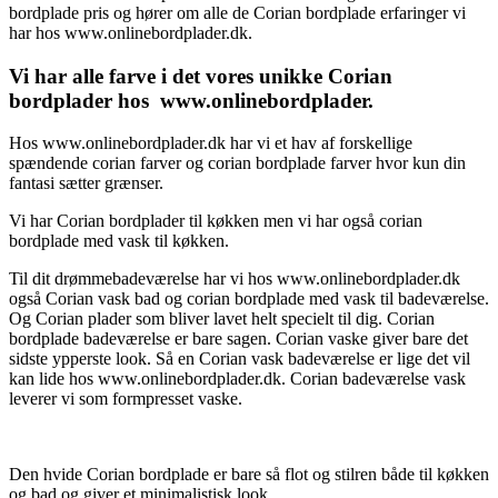
bordplade pris og hører om alle de Corian bordplade erfaringer vi
har hos www.onlinebordplader.dk.
Vi har alle farve i det vores unikke Corian
bordplader hos www.onlinebordplader.
Hos www.onlinebordplader.dk har vi et hav af forskellige
spændende corian farver og corian bordplade farver hvor kun din
fantasi sætter grænser.
Vi har Corian bordplader til køkken men vi har også corian
bordplade med vask til køkken.
Til dit drømmebadeværelse har vi hos www.onlinebordplader.dk
også Corian vask bad og corian bordplade med vask til badeværelse.
Og Corian plader som bliver lavet helt specielt til dig. Corian
bordplade badeværelse er bare sagen. Corian vaske giver bare det
sidste ypperste look. Så en Corian vask badeværelse er lige det vil
kan lide hos www.onlinebordplader.dk. Corian badeværelse vask
leverer vi som formpresset vaske.
Den hvide Corian bordplade er bare så flot og stilren både til køkken
og bad og giver et minimalistisk look.