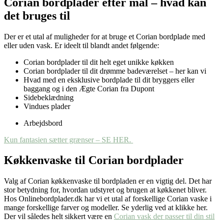
Corian
bordplader
efter mål
– hvad kan
det
brug
e
s til
Der er et utal af muligheder for at bruge et Corian bordplade med
eller uden vask. Er ideelt til blandt andet følgende:
Corian bordplader til dit helt eget unikke køkken
Corian bordplader til dit drømme badeværelset – her kan vi
Hvad med en eksklusive bordplade til dit bryggers eller
baggang og i den Ægte Corian fra Dupont
Sidebeklædning
Vindues plader
Arbejdsbord
Kun fantasien sætter grænser – SE HER.
Køkkenvaske til
Corian
bordplader
Valg af Corian køkkenvaske til bordpladen er en vigtig del. Det har
stor betydning for, hvordan udstyret og brugen at køkkenet bliver.
Hos Onlinebordplader.dk har vi et utal af forskellige Corian vaske i
mange forskellige farver og modeller. Se yderlig ved at klikke her.
Der vil således helt sikkert være en
Corian vask der passer til din stil