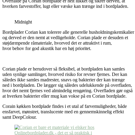
Overfalde på Corian bordplade er helt lukket og sikrer derved, at
hverken farvestoffer, lugt eller væske kan trænge ind i bordpladen.
Midnight
Bordplader Corian kan tolerere alle generelle husholdningskemikalier
og derved er den nemt at vedligeholde. Corian plade er desuden et
støjdæmpende råmateriale, hvorved det er attraktivt i rum,
hvor behov for god akustik har en høj prioritet.
Corian plade er herudover så fleksibel, at bordpladen kan samles
uden synlige samlinger, hvorved risiko for revner fjernes. Der kan
således ikke samles madrester, snavs og bakterier der kan trænge
ned i bordpladen. De lægger sig således udelukkende på overfladen,
hvor det nemt fjernes ved almindelig rengøring. Overfladen gør også
at hverken bakterier eller mug kan vokse på en Corian bordplade.
Corain køkken bordplade findes i et utal af farvemuligheder, både
ensfarvet, mønstret, translucente med en gennemskinnelig effekt
samt DeepColour.