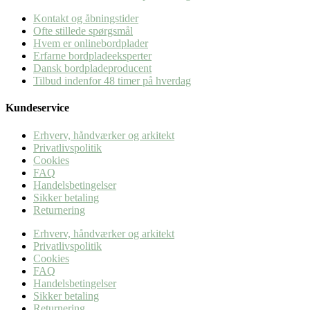
Kontakt og åbningstider
Ofte stillede spørgsmål
Hvem er onlinebordplader
Erfarne bordpladeeksperter
Dansk bordpladeproducent
Tilbud indenfor 48 timer på hverdag
Kundeservice
Erhverv, håndværker og arkitekt
Privatlivspolitik
Cookies
FAQ
Handelsbetingelser
Sikker betaling
Returnering
Erhverv, håndværker og arkitekt
Privatlivspolitik
Cookies
FAQ
Handelsbetingelser
Sikker betaling
Returnering