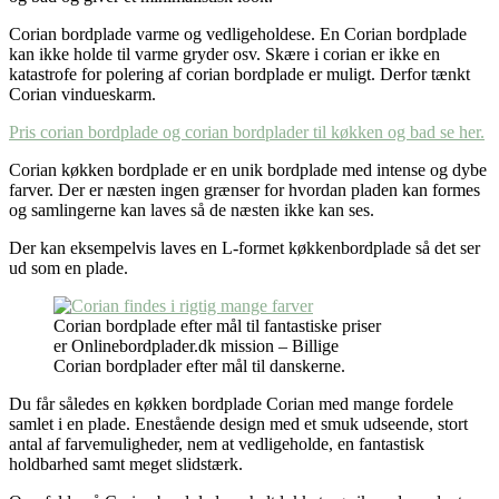
Corian bordplade varme og vedligeholdese. En Corian bordplade
kan ikke holde til varme gryder osv. Skære i corian er ikke en
katastrofe for polering af corian bordplade er muligt. Derfor tænkt
Corian vindueskarm.
Pris corian bordplade og corian bordplader til køkken og bad se her.
Corian køkken bordplade er en unik bordplade med intense og dybe
farver. Der er næsten ingen grænser for hvordan pladen kan formes
og samlingerne kan laves så de næsten ikke kan ses.
Der kan eksempelvis laves en L-formet køkkenbordplade så det ser
ud som en plade.
Corian bordplade efter mål til fantastiske priser
er Onlinebordplader.dk mission – Billige
Corian bordplader efter mål til danskerne.
Du får således en køkken bordplade Corian med mange fordele
samlet i en plade. Enestående design med et smuk udseende, stort
antal af farvemuligheder, nem at vedligeholde, en fantastisk
holdbarhed samt meget slidstærk.