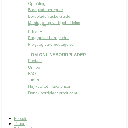
Opmåling
Bordpladeberegner
Bordplade/vaske Guide
Montage- og vedligeholdelse
Montering
Erhverv
Fragtpriser bordplader
Fragt og varemodtagelse
OM ONLINEBORDPLADER
Kontakt
Om os
FAQ
Tilbud
Høj kvalitet - lave priser
Dansk bordpladeproducent
Forside
Tilbud