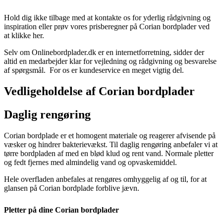
Hold dig ikke tilbage med at kontakte os for yderlig rådgivning og
inspiration eller prøv vores prisberegner på Corian bordplader ved
at klikke her.
Selv om Onlinebordplader.dk er en internetforretning, sidder der
altid en medarbejder klar for vejledning og rådgivning og besvarelse
af spørgsmål. For os er kundeservice en meget vigtig del.
Vedligeholdelse
af
Corian
bordplader
Daglig rengøring
Corian bordplade er et homogent materiale og reagerer afvisende på
væsker og hindrer bakterievækst. Til daglig rengøring anbefaler vi at
tørre bordpladen af med en blød klud og rent vand. Normale pletter
og fedt fjernes med almindelig vand og opvaskemiddel.
Hele overfladen anbefales at rengøres omhyggelig af og til, for at
glansen på Corian bordplade forblive jævn.
Pletter på dine Corian bordplader