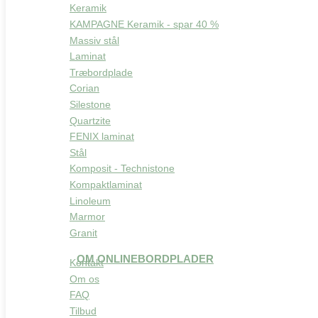
Keramik
KAMPAGNE Keramik - spar 40 %
Massiv stål
Laminat
Træbordplade
Corian
Silestone
Quartzite
FENIX laminat
Stål
Komposit - Technistone
Kompaktlaminat
Linoleum
Marmor
Granit
OM ONLINEBORDPLADER
Kontakt
Om os
FAQ
Tilbud