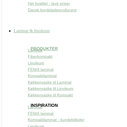
Høj kvalitet - lave priser
Dansk bordpladeproducent
Laminat & linoleum
PRODUKTER
Laminat
Fiberkompakt
Linoleum
FENIX laminat
Kompaktlaminat
Køkkenvaske til Laminat
Køkkenvaske til Linoleum
Køkkenvaske til Kompakt
INSPIRATION
Laminat
FENIX laminat
Kompaktlaminat - kundebilleder
Linoleum