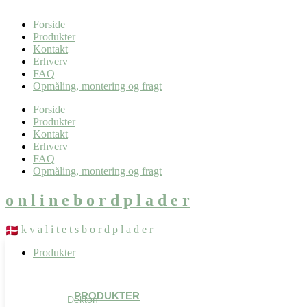
0,00
kr.
0
Kurv
Forside
Produkter
Kontakt
Erhverv
FAQ
Opmåling, montering og fragt
Forside
Produkter
Kontakt
Erhverv
FAQ
Opmåling, montering og fragt
o n l i n e b o r d p l a d e r
k v a l i t e t s b o r d p l a d e r
Produkter
PRODUKTER
Dekton