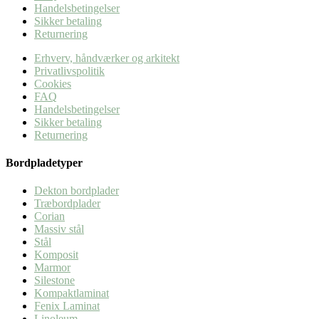
Handelsbetingelser
Sikker betaling
Returnering
Erhverv, håndværker og arkitekt
Privatlivspolitik
Cookies
FAQ
Handelsbetingelser
Sikker betaling
Returnering
Bordpladetyper
Dekton bordplader
Træbordplader
Corian
Massiv stål
Stål
Komposit
Marmor
Silestone
Kompaktlaminat
Fenix Laminat
Linoleum