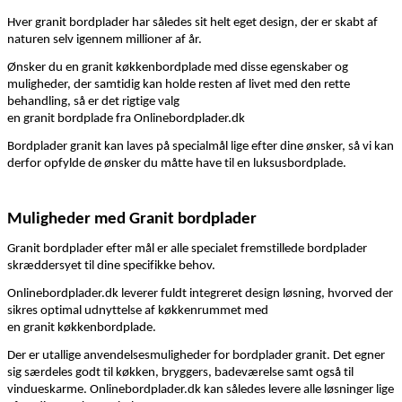
Hver
granit
bordplader har således sit helt eget design, der er skabt af
naturen selv igennem millioner af år.
Ønsker du en
granit
køkkenbord
plade
med disse egenskaber
og
muligheder,
der samtidig kan holde resten af livet
med den rette
behandling,
så er
de
t
rigtige
valg
en
granit
bordplade
fra
Onlinebordplader.dk
Bordplader
granit
kan laves på specialmål
lige
efter dine ønsker, så vi kan
derfor opfylde
de
ønsker du måtte have til en luksusbordplade.
Muligheder
med
Granit
bordplader
Granit
bordplader efter mål er alle specialet
fremstillede bordplader
skræddersyet til
dine
specifikke behov.
Onli
n
ebordplader.dk leverer fuldt integreret design løsning, hvorved der
sikres optimal udnyttelse af køkkenrummet
med
en
granit
køkkenbordplade
.
Der er utallige anvendelsesmuligheder for bordplader
granit
.
Det egner
sig særdeles godt til køkken, bryggers, badeværelse samt også til
vindueskarme. Onlinebordplader.dk kan således levere alle løsninger lige