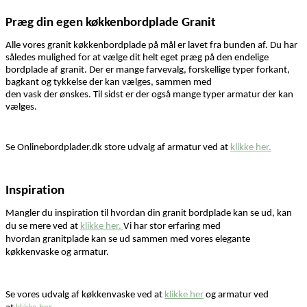
P
ræg
din egen
køkken
bordplade
Granit
Alle vores
granit
køkken
bordplade
på mål
er lavet fra bunden
af. Du har
således
mulighed for at
vælge dit
helt eget præg på
den endelige
bordplade
af
granit
.
Der er
mange farvevalg,
forskellige typer
forkant,
bagkant og tykkelse
der kan vælges, sammen med
den
vask
der
ønsk
es
.
Til sidst er der også mange typer armatur der kan
vælges.
Se
Onlinebordplader.dk store udvalg af armatur
ved at
klikke her.
Inspiration
Mangler du inspiration til hvordan din
granit
bordplade kan se ud, kan
du se mere ved at
klikke her.
Vi har stor erfaring med
hvordan
granitplade
kan se ud sammen med vores elegante
køkkenvaske og armatur.
Se vores udvalg af køkkenvaske ved at
klikke her
og armatur ved