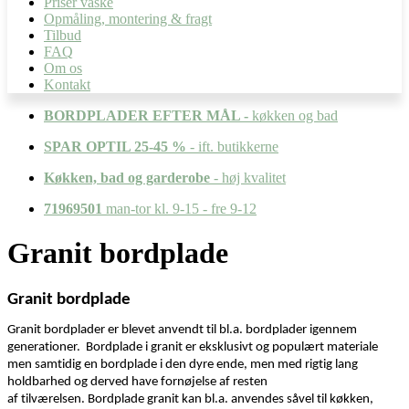
Priser vaske
Opmåling, montering & fragt
Tilbud
FAQ
Om os
Kontakt
BORDPLADER EFTER MÅL -
køkken og bad
SPAR OPTIL 25-45 %
- ift. butikkerne
Køkken, bad og garderobe
- høj kvalitet
71969501
man-tor kl. 9-15 - fre 9-12
Granit bordplade
Granit
bordplade
Granit
bordplade
r
er blevet anvendt til
bl.a.
bordplader igennem
generationer
.
Bordplade i granit er
eksklusivt og populært materiale
men
samtidig en bordplade i den dyre ende, men med rigtig lang
holdbarhed og derved have fornøjelse af resten
af
tilværelsen.
Bordplade g
ranit kan bl.a. anvendes
såvel
til
køkken,