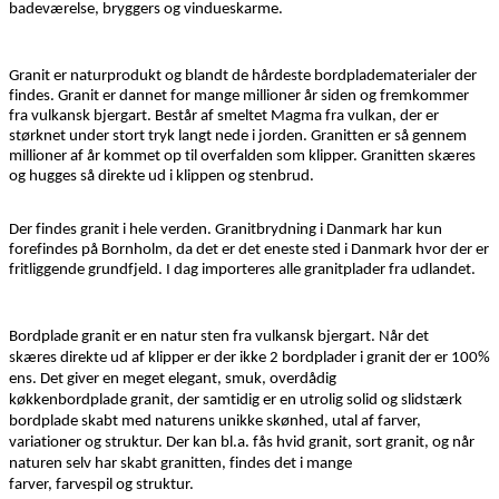
badeværelse, bryggers
og
vindueskarme.
G
ranit er
naturprodukt og blandt de hårdeste
bordpladematerialer
der
findes. Granit er dannet for mange millioner år siden og
fremkommer
fra
vulkansk bjergart
. Består af
smeltet Magma
fra vulkan
,
der
er
størknet under
stort
tryk
langt
nede i jorden.
Granitten er så gennem
millioner af år kommet op til overfalden som klipper. Granitten skæres
og hugges så direkte ud i klippen og stenbrud.
Der findes granit i hele verden.
Granitbrydning i Danmark har kun
forefindes på
Bornholm
, da
det
er det
eneste sted i Danmark hvor der er
fritliggende grundfjeld
.
I dag importeres alle granitplader fra udlandet
.
Bordplade
granit
er en
natur sten fra vulkansk
bjergart
. Når det
skæres
direkte ud af klipper
er der ikke 2 bordplader i granit der er 100%
ens.
Det giver en meget elegant, smuk,
overdådig
køkkenbordplade
granit
, der
sa
mtidig er en utrolig solid og slidstærk
bordplade skabt med naturens unikke skønhed,
utal af
farver
,
variationer
og struktur.
Der kan bl.a. fås hvid
granit
, sort
granit
,
og når
naturen selv har skabt
granitten
,
findes
det i
mange
farver
,
farvespil
og
struktur.