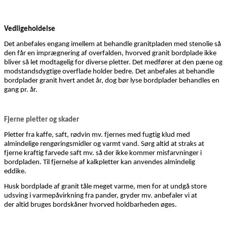
Vedligeholdelse
Det anbefales engang imellem at behandle
granit
pladen
med stenolie så
den får en imprægnering af overfalden, hvorved granit bordplade
ikke
bliver så let modtagelig for diverse pletter
. Det medfører at den pæne og
modstandsdygtige overflade holder bedre. D
et anbefales at behandle
bordplader granit hvert andet år, dog bør lyse bordplader behandles en
gang pr. år.
Fjerne pletter og skader
Pletter fra kaffe, saft, rødvin mv. fjernes med fugtig klud med
almindelige rengøringsmidler og varmt vand. Sørg altid at straks at
fjerne kraftig farvede saft mv. så der ikke kommer misfarvninger i
bordpladen.
Til
fjernelse
af kalkpletter kan anvendes almindelig
eddike.
Husk bordplade af
granit
tåle meget varme
, men for at undgå store
udsving i varmepåvirkning fra
pander, gryder mv.
anbefaler vi at
der
altid brug
es
bordskåner
hvorved holdbarheden øges.