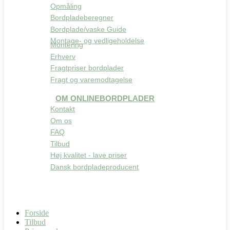
Opmåling
Bordpladeberegner
Bordplade/vaske Guide
Montage- og vedligeholdelse
Montering
Erhverv
Fragtpriser bordplader
Fragt og varemodtagelse
OM ONLINEBORDPLADER
Kontakt
Om os
FAQ
Tilbud
Høj kvalitet - lave priser
Dansk bordpladeproducent
Forside
Tilbud