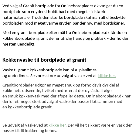
Ved valg af
Granit
bordplade
fra Onlinebordplader.dk
vælger du en
bordplade
som er
yderst
holdt bart med meget slids
tærkt
naturmateriale
.
Trods den stærke bordplade skal man altid beskytte
bordplade
n
mod meget varme gryder, pander mv. med bordskåner.
Med en
granit
bordplade efter mål fra Onlinebordplader.dk får du en
køkkenbordplade
i granit
der er utrolig handy og praktisk – der
holder
næsten uendeligt.
Køkkenv
aske til bordplade af
granit
Vaske
t
i
l
granit
køkken
bordplad
e kan
bl.a.
planlimes
og
underlimes.
Se
vores store
udvalg af vaske ved at
klikke her.
Granit
bordplader
udgør en
meget
smuk
og forholdsvis dyr
del af
køkkenet
s udseende
,
hvilket medfører at der også skal følge
en
smuk
køkkenvask med der a
fspejler dette.
Onlinebordplader.dk har
derfor et meget
stort udvalg
af vaske der
passer flot sammen med
en
køkken
bordplade
granit
.
Se udvalg af vaske ved at
klikke her.
Der
vil helt sikkert være en vask der
passer til dit køkken og behov.