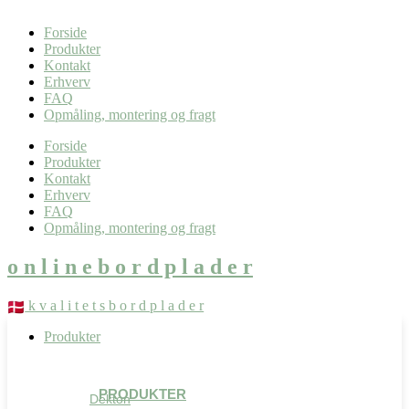
0,00
kr.
0
Kurv
Forside
Produkter
Kontakt
Erhverv
FAQ
Opmåling, montering og fragt
Forside
Produkter
Kontakt
Erhverv
FAQ
Opmåling, montering og fragt
o n l i n e b o r d p l a d e r
k v a l i t e t s b o r d p l a d e r
Produkter
PRODUKTER
Dekton