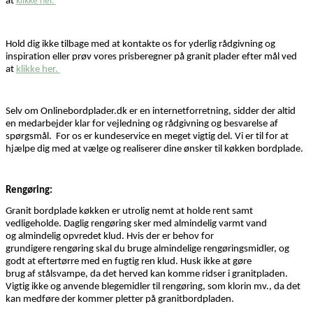
klikke her.
at
Hold dig ikke tilbage med at kontakte os for yderlig rådgivning og
inspiration
eller prøv vores prisberegner på
granit
plader efter mål
ved
at
klikke her.
Selv om Onlinebordplader.dk er en internetforretning, sidder der altid
en medarbejder klar for vejledning og rådgivning og besvarelse af
spørgsmål. For os er kundeservice en meget vigtig del.
Vi er til for at
hjælpe dig med at vælge og realiserer dine ønsker til køkken bordplade.
Rengøring:
Granit bordplade køkken er utrolig nemt at holde rent samt
vedligeholde. Daglig rengøring sker med almindelig
varmt vand
og
a
lmindelig
opvredet
klud.
Hvis der er behov for
g
rundig
ere
rengøring
skal du bruge
almindelige rengøringsmidler,
og
godt at efter
tør
re
med en
fugtig
ren klud
. Husk ikke at gøre
brug
af
stålsvampe, da det herved kan komme ridser i granitpladen.
Vigtig ikke og anvende blegemidler til rengøring, som klorin mv., da det
kan medføre der kommer pletter på
granitbordpladen
.