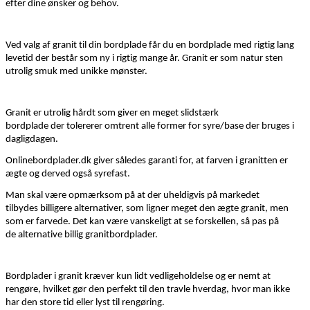
efter dine ønsker og behov.
Ved valg af granit til din bordplade får du en bordplade med rigtig lang
levetid der består som ny i rigtig mange år
.
Granit er som natur sten
utrolig s
muk
med unikke mønster.
Granit er
utrolig hårdt som giver en meget
slidstærk
bordplade
der
tolererer
omtrent
alle former for syre/base
der bruges i
dagligdagen
.
Onlinebordplader.dk
giver
således
garanti for, at
farven i granitten er
ægte og der
ved også syrefast.
Man skal være opmærksom på at der uheldigvis
på markedet
tilbydes
billigere alternativer, som ligner
meget
den ægte granit
, men
som er farvede. Det kan være
vanskeligt
at se forskel
len
,
så
pas på
de
alternative
billig
granitbordplader
.
Bordplade
r i
granit
kræver kun
lidt
vedligeholdelse og er nem
t
at
rengøre, hvilket gør den perfekt til den travle hverdag, hvor man ikke
har den store tid eller lyst til rengøring.