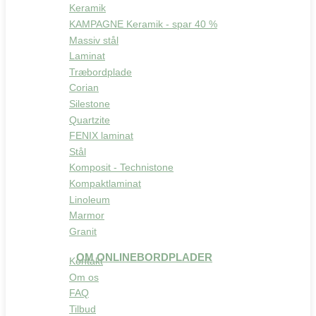
Keramik
KAMPAGNE Keramik - spar 40 %
Massiv stål
Laminat
Træbordplade
Corian
Silestone
Quartzite
FENIX laminat
Stål
Komposit - Technistone
Kompaktlaminat
Linoleum
Marmor
Granit
OM ONLINEBORDPLADER
Kontakt
Om os
FAQ
Tilbud