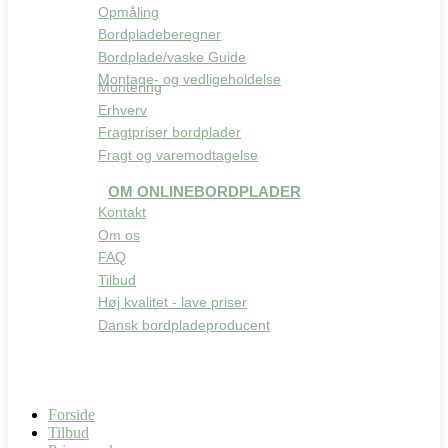
Opmåling
Bordpladeberegner
Bordplade/vaske Guide
Montage- og vedligeholdelse
Montering
Erhverv
Fragtpriser bordplader
Fragt og varemodtagelse
OM ONLINEBORDPLADER
Kontakt
Om os
FAQ
Tilbud
Høj kvalitet - lave priser
Dansk bordpladeproducent
Forside
Tilbud