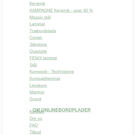
Keramik
KAMPAGNE Keramik - spar 40 %
Massiv stål
Laminat
Træbordplade
Corian
Silestone
Quartzite
FENIX laminat
Stål
Komposit - Technistone
Kompaktlaminat
Linoleum
Marmor
Granit
OM ONLINEBORDPLADER
Kontakt
Om os
FAQ
Tilbud