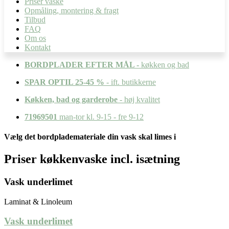
Priser vaske
Opmåling, montering & fragt
Tilbud
FAQ
Om os
Kontakt
BORDPLADER EFTER MÅL -
køkken og bad
SPAR OPTIL 25-45 %
- ift. butikkerne
Køkken, bad og garderobe
- høj kvalitet
71969501
man-tor kl. 9-15 - fre 9-12
Vælg det bordplademateriale din vask skal limes i
Priser køkkenvaske incl. isætning
Vask underlimet
Laminat & Linoleum
Vask underlimet