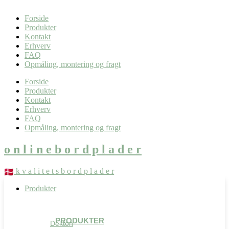
0,00
kr.
0
Kurv
Forside
Produkter
Kontakt
Erhverv
FAQ
Opmåling, montering og fragt
Forside
Produkter
Kontakt
Erhverv
FAQ
Opmåling, montering og fragt
o n l i n e b o r d p l a d e r
k v a l i t e t s b o r d p l a d e r
Produkter
PRODUKTER
Dekton