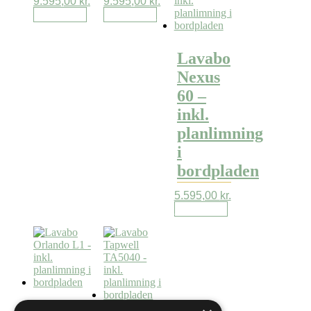
9.595,00
kr.
9.595,00
kr.
Læs mere
Læs mere
Lavabo
Nexus
60 –
inkl.
planlimning
i
bordpladen
5.595,00
kr.
Læs mere