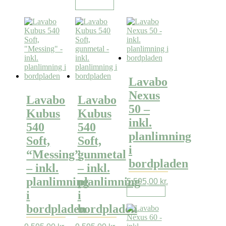
Læs mere
Lavabo
Nexus
Lavabo
Lavabo
50 –
Kubus
Kubus
inkl.
540
540
planlimning
Soft,
Soft,
i
“Messing”
gunmetal
bordpladen
– inkl.
– inkl.
planlimning
planlimning
5.595,00
kr.
Læs mere
i
i
bordpladen
bordpladen