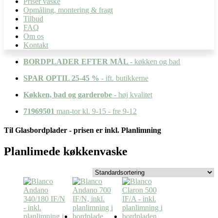
Priser vaske
Opmåling, montering & fragt
Tilbud
FAQ
Om os
Kontakt
BORDPLADER EFTER MÅL -
køkken og bad
SPAR OPTIL 25-45 %
- ift. butikkerne
Køkken, bad og garderobe
- høj kvalitet
71969501
man-tor kl. 9-15 - fre 9-12
Til Glasbordplader - prisen er inkl. Planlimning
Planlimede køkkenvaske