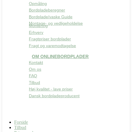
Opmåling
Bordpladeberegner
Bordplade/vaske Guide
Montage- og vedligeholdelse
Montering
Erhverv
Fragtpriser bordplader
Fragt og varemodtagelse
OM ONLINEBORDPLADER
Kontakt
Om os
FAQ
Tilbud
Høj kvalitet - lave priser
Dansk bordpladeproducent
Forside
Tilbud