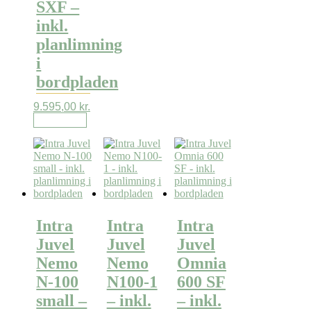
SXF –
inkl.
planlimning
i
bordpladen
9.595,00
kr.
Læs mere
Intra
Intra
Intra
Juvel
Juvel
Juvel
Nemo
Nemo
Omnia
N-100
N100-1
600 SF
small –
– inkl.
– inkl.