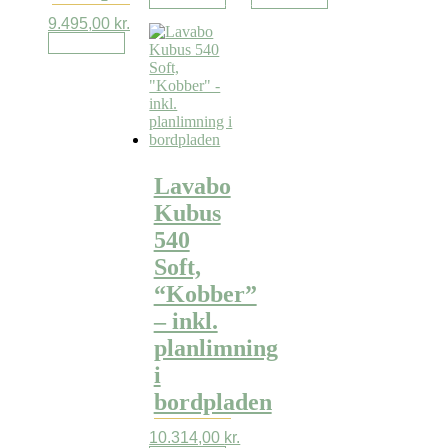
9.495,00
kr.
Læs mere
Lavabo
Kubus
540
Soft,
“Kobber”
– inkl.
planlimning
i
bordpladen
10.314,00
kr.