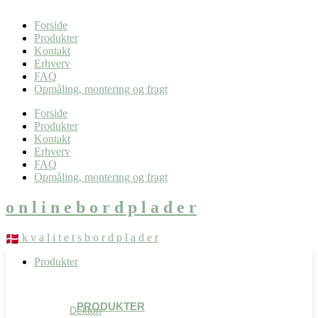
0,00
kr.
0
Kurv
Forside
Produkter
Kontakt
Erhverv
FAQ
Opmåling, montering og fragt
Forside
Produkter
Kontakt
Erhverv
FAQ
Opmåling, montering og fragt
o n l i n e b o r d p l a d e r
k v a l i t e t s b o r d p l a d e r
Produkter
PRODUKTER
Dekton