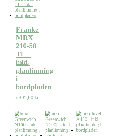
Franke
MRX
210-50
TL –
inkl.
planlimning
i
bordpladen
5.895,00
kr.
Læs mere