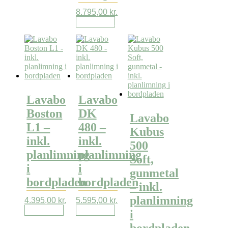
8.795,00
kr.
Læs mere
Lavabo
Lavabo
Boston
DK
Lavabo
L1 –
480 –
Kubus
inkl.
inkl.
500
planlimning
planlimning
Soft,
i
i
gunmetal
bordpladen
bordpladen
– inkl.
planlimning
4.395,00
kr.
5.595,00
kr.
Læs mere
Læs mere
i