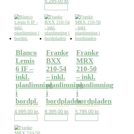
6.295,00
kr.
Læs mere
Blanco
Franke
Franke
Lemis
BXX
MRX
6 IF –
210-54
210-50
inkl.
– inkl.
– inkl.
planlimning
planlimning
planlimning
i
i
i
bordpl.
bordpladen
bordpladen
4.995,00
kr.
8.395,00
kr.
5.795,00
kr.
Læs mere
Læs mere
Læs mere