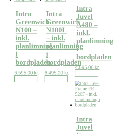
Intra
Intra
Intra
Juvel
Greenwich
Greenwich
A480 –
N100 –
N100L
inkl.
inkl.
– inkl.
planlimning
planlimning
planlimning
i
i
i
bordpladen
bordpladen
bordpladen
4.095,00
kr.
6.595,00
kr.
6.495,00
kr.
Læs mere
Læs mere
Læs mere
Intra
Juvel