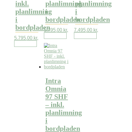
inkl.
planlimning
planlimning
planlimning
i
i
i
bordpladen
bordpladen
bordpladen
5.795,00
kr.
7.495,00
kr.
Læs mere
Læs mere
5.795,00
kr.
Læs mere
Intra
Omnia
97 SHF
– inkl.
planlimning
i
bordpladen