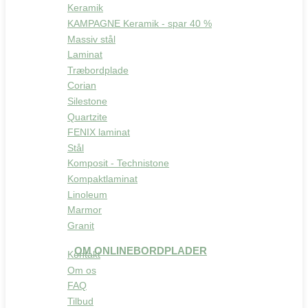
Keramik
KAMPAGNE Keramik - spar 40 %
Massiv stål
Laminat
Træbordplade
Corian
Silestone
Quartzite
FENIX laminat
Stål
Komposit - Technistone
Kompaktlaminat
Linoleum
Marmor
Granit
OM ONLINEBORDPLADER
Kontakt
Om os
FAQ
Tilbud