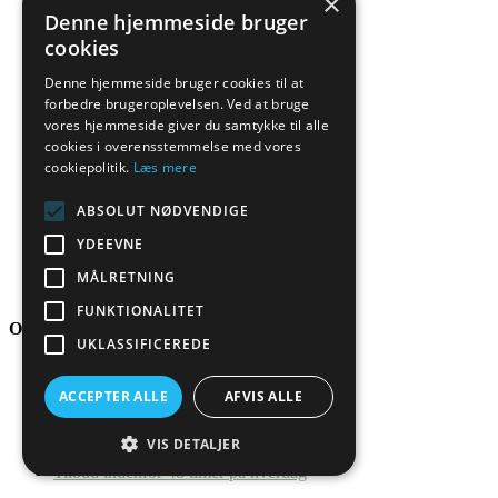
×
Lavabo
Denne hjemmeside bruger
Lavabo
Orlando
cookies
Tapwell
L1 –
TA5040
Denne hjemmeside bruger cookies til at
inkl.
forbedre brugeroplevelsen. Ved at bruge
– inkl.
planlimning
vores hjemmeside giver du samtykke til alle
planlimning
cookies i overensstemmelse med vores
i
cookiepolitik.
Læs mere
i
bordpladen
bordpladen
ABSOLUT NØDVENDIGE
4.595,00
kr.
YDEEVNE
Læs mere
9.995,00
kr.
Læs mere
MÅLRETNING
FUNKTIONALITET
Om onlinebordplader.dk
UKLASSIFICEREDE
Kontakt og åbningstider
Ofte stillede spørgsmål
ACCEPTER ALLE
AFVIS ALLE
Hvem er onlinebordplader
Erfarne bordpladeeksperter
VIS DETALJER
Dansk bordpladeproducent
Tilbud indenfor 48 timer på hverdag