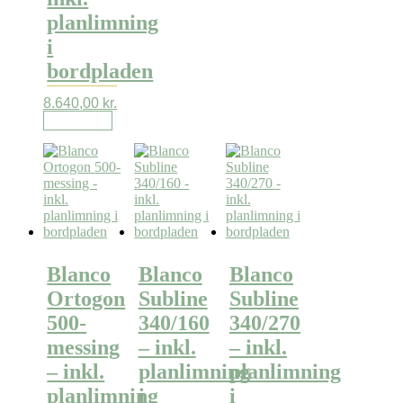
planlimning
i
bordpladen
8.640,00
kr.
Læs mere
Blanco
Blanco
Blanco
Ortogon
Subline
Subline
500-
340/160
340/270
messing
– inkl.
– inkl.
– inkl.
planlimning
planlimning
planlimning
i
i