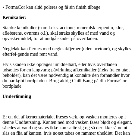
• FormaCor kan altid poleres og få sin finish tilbage.
Kemikalier:
Stærke kemikalier (som f.eks. acetone, mineralsk terpentin, klor,
afløbsrens, ovnrens o.l.), skal straks skylles af med vand og
opvaskemiddel, for at undgå skader på overfladen.
Neglelak kan fjernes med neglelakfjerner (uden acetone), og skylles
efterføl-gende med rent vand.
Hvis skaden ikke opdages umiddelbart, eller hvis overfladen
udsættes for en langvarig påvirkning afkemikalier (f.eks fra en utæt
beholder), kan det være nødvendig at kontakte den forhandler hvor
du har købt bordpladen. Brug aldrig Chili Bang på din FormaCor
bordplade.
Underlimning
Er en del af kernematerialet fræses væk, og vasken monteres op i
denne Undfærsning. Kanten ned mod vasken fases blødt og elegant,
således at vand og snavs ikke kan sætte sig og så der ikke så nemt
slås en flig af kanten, hvis noget tabes og rammer uheldigt. Det kan