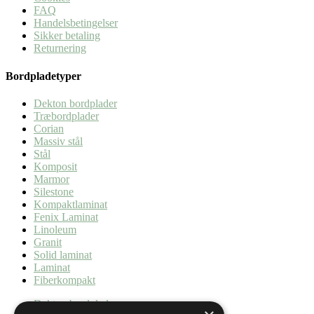
FAQ
Handelsbetingelser
Sikker betaling
Returnering
Bordpladetyper
Dekton bordplader
Træbordplader
Corian
Massiv stål
Stål
Komposit
Marmor
Silestone
Kompaktlaminat
Fenix Laminat
Linoleum
Granit
Solid laminat
Laminat
Fiberkompakt
Dekton bordplader