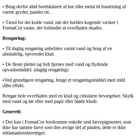
• Brug derfor altid bordskånere af træ eller metal til frasætning af
varme gryder, pander etc .
• Tænd for det kolde vand, når der hældes kogende væsker i
FormaCor vaske, det forhindre at overfladen skades.
Rengøring:
• Til daglig rengøring anbefales varmt vand og brug af en
almindelig, opveredet klud.
• De fleste pletter og fedt fjernes med vand og flydende
opvaskemiddel. (daglig rengøring)
•Ved grundigere rengøring, bruge et rengøringsmiddel med mild
slibe effekt.
Rengør hele overfladen med en klud og cirkulære bevægelser. Skylk
med vand og tør efter med papir eller bløde klude.
Generelt:
• Der kan i FormaCor forekomme enkelte små farvepigmenter, som
ikke har samme farve som den øvrige del af pladen, dette er ikke
reklamationsberettiget.