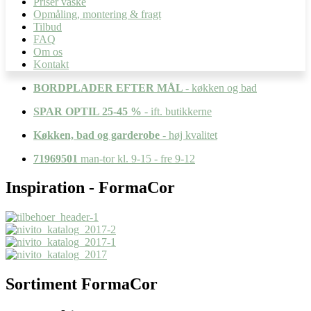
Priser vaske
Opmåling, montering & fragt
Tilbud
FAQ
Om os
Kontakt
BORDPLADER EFTER MÅL -
køkken og bad
SPAR OPTIL 25-45 %
- ift. butikkerne
Køkken, bad og garderobe
- høj kvalitet
71969501
man-tor kl. 9-15 - fre 9-12
Inspiration - FormaCor
Sortiment FormaCor