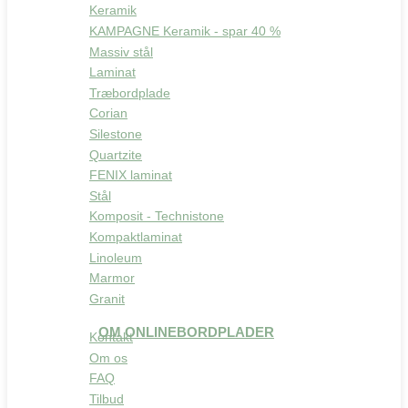
Keramik
KAMPAGNE Keramik - spar 40 %
Massiv stål
Laminat
Træbordplade
Corian
Silestone
Quartzite
FENIX laminat
Stål
Komposit - Technistone
Kompaktlaminat
Linoleum
Marmor
Granit
OM ONLINEBORDPLADER
Kontakt
Om os
FAQ
Tilbud