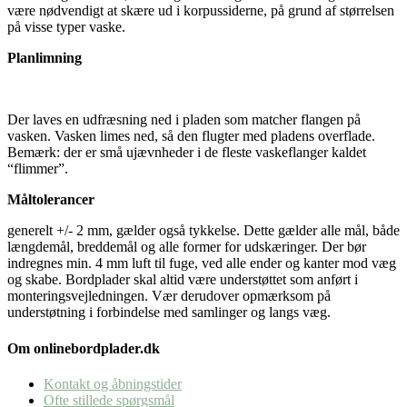
være nødvendigt at skære ud i korpussiderne, på grund af størrelsen
på visse typer vaske.
Planlimning
Der laves en udfræsning ned i pladen som matcher flangen på
vasken. Vasken limes ned, så den flugter med pladens overflade.
Bemærk: der er små ujævnheder i de fleste vaskeflanger kaldet
“flimmer”.
Måltolerancer
generelt +/- 2 mm, gælder også tykkelse. Dette gælder alle mål, både
længdemål, breddemål og alle former for udskæringer. Der bør
indregnes min. 4 mm luft til fuge, ved alle ender og kanter mod væg
og skabe. Bordplader skal altid være understøttet som anført i
monteringsvejledningen. Vær derudover opmærksom på
understøtning i forbindelse med samlinger og langs væg.
Om onlinebordplader.dk
Kontakt og åbningstider
Ofte stillede spørgsmål