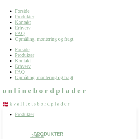
0,00
kr.
0
Kurv
Forside
Produkter
Kontakt
Erhverv
FAQ
Opmåling, montering og fragt
Forside
Produkter
Kontakt
Erhverv
FAQ
Opmåling, montering og fragt
o n l i n e b o r d p l a d e r
k v a l i t e t s b o r d p l a d e r
Produkter
PRODUKTER
Dekton