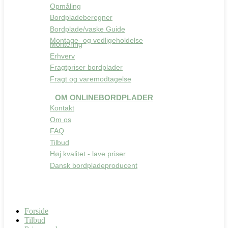
Opmåling
Bordpladeberegner
Bordplade/vaske Guide
Montage- og vedligeholdelse
Montering
Erhverv
Fragtpriser bordplader
Fragt og varemodtagelse
OM ONLINEBORDPLADER
Kontakt
Om os
FAQ
Tilbud
Høj kvalitet - lave priser
Dansk bordpladeproducent
Forside
Tilbud